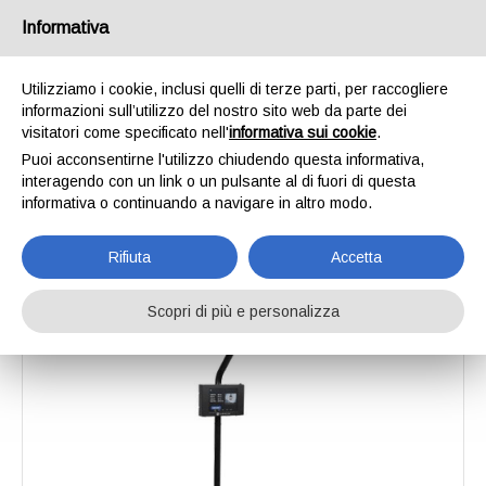
Informativa
IT
EN
Utilizziamo i cookie, inclusi quelli di terze parti, per raccogliere
informazioni sull’utilizzo del nostro sito web da parte dei
CUBISCAN 75
visitatori come specificato nell'
informativa sui cookie
.
HOME
SOLUZIONI
SISTEMA DI MISURAZIONE AUTOMATICA
CUBISCAN
Puoi acconsentirne l'utilizzo chiudendo questa informativa,
CUBISCAN 75
interagendo con un link o un pulsante al di fuori di questa
informativa o continuando a navigare in altro modo.
Rifiuta
Accetta
Scopri di più e personalizza