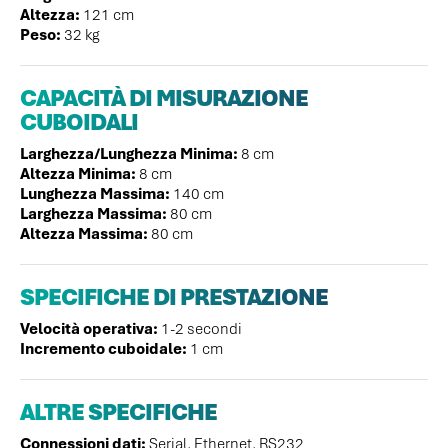
Altezza:
121 cm
Peso:
32 kg
CAPACITÀ DI MISURAZIONE
CUBOIDALI
Larghezza/Lunghezza Minima:
8 cm
Altezza Minima:
8 cm
Lunghezza Massima:
140 cm
Larghezza Massima:
80 cm
Altezza Massima:
80 cm
SPECIFICHE
DI PRESTAZIONE
Velocità operativa:
1-2 secondi
Incremento cuboidale:
1 cm
ALTRE SPECIFICHE
Connessioni dati:
Serial, Ethernet, RS232