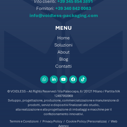
Info clienti:
+39 345 854 3891
Fornitori:
+39 340 842 0083
info@voidless-packaging.com
MENU
Home
Soluzioni
About
Blog
Contatti
© VOIDLESS – All Rights Reserved / Via Paleocapa, 6 / 20121 Milano / Partita IVA
12497950969
Sviluppo, progettazione, produzione, commercializzazione e manutenzione di
prodotti, servizi e dispositivi finalizzati allo studio,
alla realizzazione e alla progettazione di imballaggi e macchine per il
confezionamento innovativi.
Termini e Condizioni
/
Privacy Policy
/
Cookie Policy
(Personalizza)
/
Web
Agency